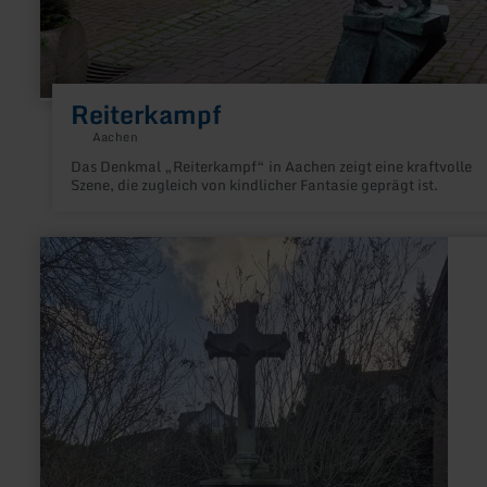
Reiterkampf
Aachen
Das Denkmal „Reiterkampf“ in Aachen zeigt eine kraftvolle
Szene, die zugleich von kindlicher Fantasie geprägt ist.
mehr
erfahren
zu:
Dorfhistorischer
Rundweg