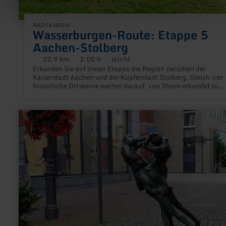
RADFAHREN
Wasserburgen-Route: Etappe 5
Aachen-Stolberg
22,9 km
2:00 h
leicht
Distanz:
Dauer:
Anforderung:
Erkunden Sie auf dieser Etappe die Region zwischen der
Kaiserstadt Aachen und der Kupferstadt Stolberg. Gleich vier
historische Ortskerne warten darauf, von Ihnen erkundet zu
werden.
mehr
erfahren
zu:
Reiterkampf