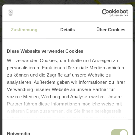
Zustimmung
Details
Über Cookies
Lousberg
Belvedereallee
Diese Webseite verwendet Cookies
52070 Aachen
Wir verwenden Cookies, um Inhalte und Anzeigen zu
Anreise planen
personalisieren, Funktionen für soziale Medien anbieten
in Karte anzeigen
zu können und die Zugriffe auf unsere Website zu
aachen tourist service e.v.
analysieren. Außerdem geben wir Informationen zu Ihrer
E-Mail
Verwendung unserer Website an unsere Partner für
Webseite
soziale Medien, Werbung und Analysen weiter. Unsere
Partner führen diese Informationen möglicherweise mit
weiteren Daten zusammen, die Sie ihnen bereitgestellt
haben oder die sie im Rahmen Ihrer Nutzung der Dienste
Das könnte auch
gesammelt haben.
Einwilligungsauswahl
Notwendig