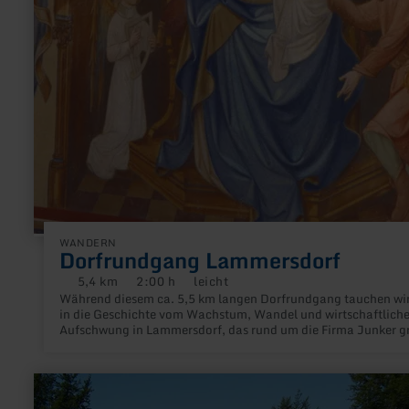
WANDERN
Dorfrundgang Lammersdorf
5,4 km
2:00 h
leicht
Distanz:
Dauer:
Anforderung:
Während diesem ca. 5,5 km langen Dorfrundgang tauchen wir
in die Geschichte vom Wachstum, Wandel und wirtschaftlich
Aufschwung in Lammersdorf, das rund um die Firma Junker g
wurde. Lammersdorf war der erste Industriestandort der Gem
Simmerath und wird auch heute noch von der Otto Junker G
mit ihrer Edelstahlgießerei und dem Industrieofenbau gepräg
mehr
erfahren
zu: