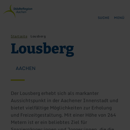
Zurück
Zum Hauptinhalt springen
Zur Suche springen
Zur Hauptnavigation springe
Zum Footer springen
zur
Startseite
SUCHE
MENÜ
Startseite
Lousberg
Lousberg
AACHEN
Der Lousberg erhebt sich als markanter
Aussichtspunkt in der Aachener Innenstadt und
bietet vielfältige Möglichkeiten zur Erholung
und Freizeitgestaltung. Mit einer Höhe von 264
Metern ist er ein beliebtes Ziel für
Spaziergänger:innen und Jogger:innen, die die