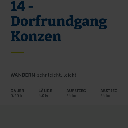
14 -
Dorfrundgang
Konzen
Art
Schwierigkeit:
WANDERN
-
sehr leicht, leicht
der
Tour:
DAUER
LÄNGE
AUFSTIEG
ABSTIEG
0:50 h
4,0 km
24 hm
24 hm