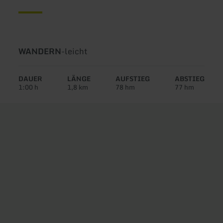
Art
Schwierigkeit:
WANDERN
-
leicht
der
Tour:
DAUER
LÄNGE
AUFSTIEG
ABSTIEG
1:00 h
1,8 km
78 hm
77 hm