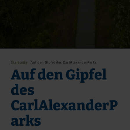
Startseite
Auf den Gipfel des CarlAlexanderParks
Auf den Gipfel
des
CarlAlexanderP
arks