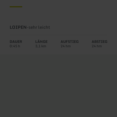
Art
Schwierigkeit:
LOIPEN
-
sehr leicht
der
Tour:
DAUER
LÄNGE
AUFSTIEG
ABSTIEG
0:45 h
3,1 km
24 hm
24 hm