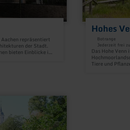
Hohes V
n Aachen repräsentiert
Botrange
Jederzeit frei z
hitekturen der Stadt.
Das Hohe Venn is
en bieten Einblicke in
Hochmoorlandsch
en Kirchenbaus und
Tiere und Pflanz
istorie der Region.