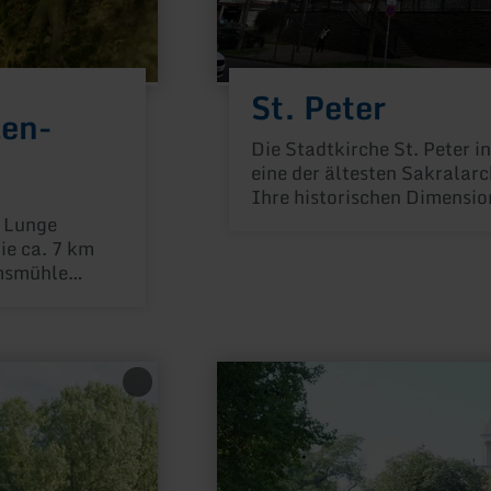
St. Peter
len-
Die Stadtkirche St. Peter i
eine der ältesten Sakralarc
Ihre historischen Dimension
die Entwicklung des urban
e Lunge
offenbaren die kulturelle H
ie ca. 7 km
amsmühle
urmtals.
mehr
erfahren
zu:
Kurpark