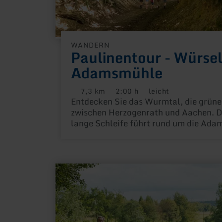
WANDERN
Paulinentour - Würse
Adamsmühle
7,3 km
2:00 h
leicht
Distanz:
Dauer:
Anforderung:
Entdecken Sie das Wurmtal, die grün
zwischen Herzogenrath und Aachen. D
lange Schleife führt rund um die Ad
durch die idyllische Landschaft des W
mehr
erfahren
zu:
Entlang
der
Rur
ins