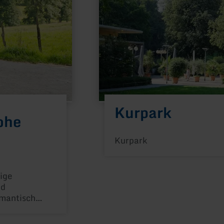
Kurpark
ohe
Kurpark
ige
nd
omantisch
lässt sich
eiben.