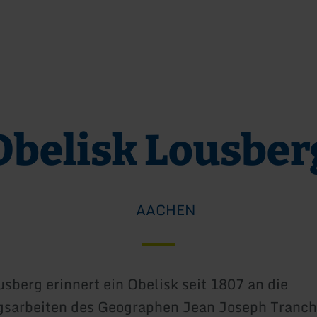
Zum Hauptinhalt sprin
Zur Suche springen
Zur Hauptnavigation sp
Zum Footer springen
Obelisk Lousber
AACHEN
sberg erinnert ein Obelisk seit 1807 an die
sarbeiten des Geographen Jean Joseph Tranch