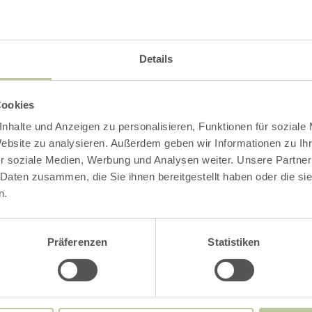
Details
Obelisk Lousberg
Belvedereallee
Cookies
52070 Aachen
nhalte und Anzeigen zu personalisieren, Funktionen für soziale
Anreise planen
Website zu analysieren. Außerdem geben wir Informationen zu I
r soziale Medien, Werbung und Analysen weiter. Unsere Partner
in Karte anzeigen
 Daten zusammen, die Sie ihnen bereitgestellt haben oder die s
n.
aachen tourist servi
E-Mail
Präferenzen
Statistiken
Webseite