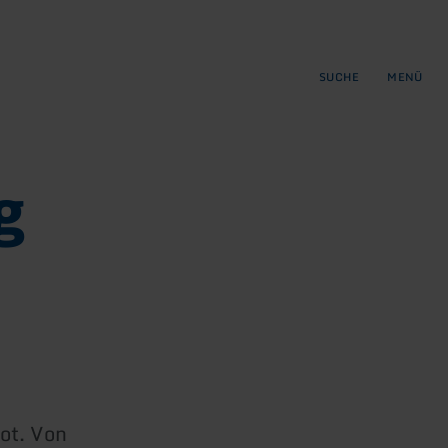
gen
ringen
SUCHE
MENÜ
g
ot. Von