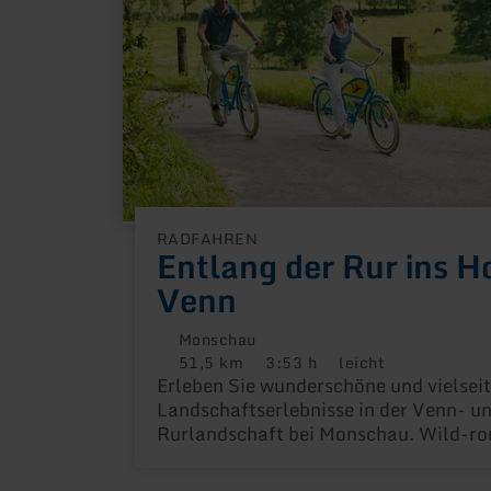
Hohe
Venn
RADFAHREN
Entlang der Rur ins H
Venn
Monschau
51,5 km
3:53 h
leicht
Distanz:
Dauer:
Anforderung:
Erleben Sie wunderschöne und vielseit
Landschaftserlebnisse in der Venn- u
Rurlandschaft bei Monschau. Wild-r
und gleichzeitig etwas unheimlich, so 
das Hohe Venn wohl am besten beschr